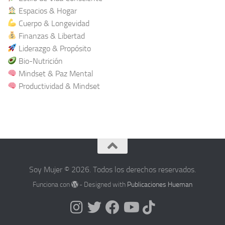
Espacios & Hogar
Cuerpo & Longevidad
Finanzas & Libertad
Liderazgo & Propósito
Bio-Nutrición
Mindset & Paz Mental
Productividad & Mindset
Soy Mujer © 2026. Todos los derechos reservados.
Funciona con
- Designed with
Publicaciones Hueman