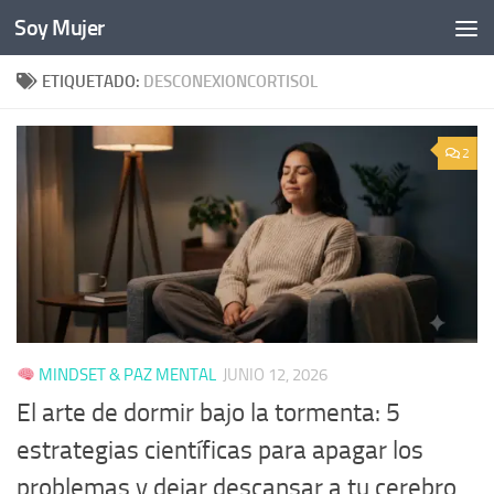
Soy Mujer
Bajo el contenido
ETIQUETADO:
DESCONEXIONCORTISOL
2
MINDSET & PAZ MENTAL
JUNIO 12, 2026
El arte de dormir bajo la tormenta: 5
estrategias científicas para apagar los
problemas y dejar descansar a tu cerebro