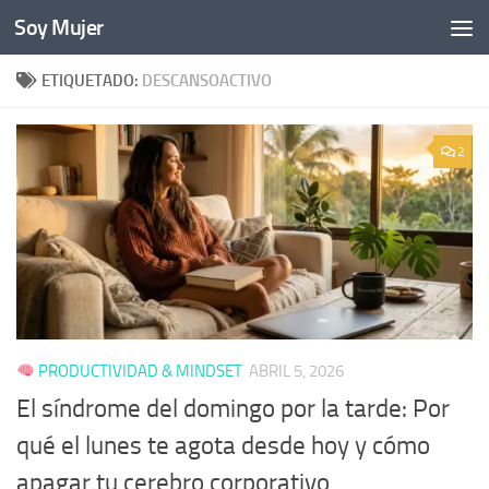
Soy Mujer
Bajo el contenido
ETIQUETADO:
DESCANSOACTIVO
2
PRODUCTIVIDAD & MINDSET
ABRIL 5, 2026
El síndrome del domingo por la tarde: Por
qué el lunes te agota desde hoy y cómo
apagar tu cerebro corporativo