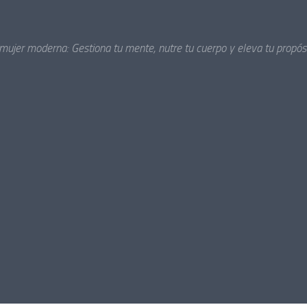
 mujer moderna: Gestiona tu mente, nutre tu cuerpo y eleva tu propósi