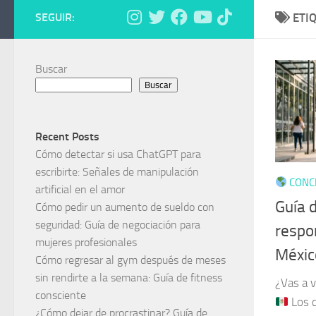
SEGUIR:
ETI
Buscar
Buscar
Recent Posts
Cómo detectar si usa ChatGPT para
escribirte: Señales de manipulación
CONCI
artificial en el amor
Guía 
Cómo pedir un aumento de sueldo con
seguridad: Guía de negociación para
respo
mujeres profesionales
Méxic
Cómo regresar al gym después de meses
sin rendirte a la semana: Guía de fitness
¿Vas a 
consciente
Los c
¿Cómo dejar de procrastinar? Guía de