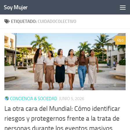
Soy Mujer
Bajo el contenido
ETIQUETADO:
CUIDADOCOLECTIVO
0
CONCIENCIA & SOCIEDAD
JUNIO 5, 2026
La otra cara del Mundial: Cómo identificar
riesgos y protegernos frente a la trata de
personas durante los eventos masivos