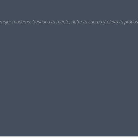
 mujer moderna: Gestiona tu mente, nutre tu cuerpo y eleva tu propósi