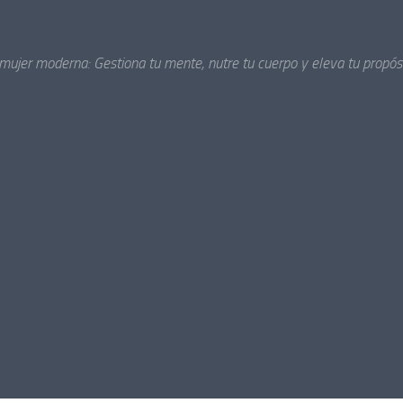
 mujer moderna: Gestiona tu mente, nutre tu cuerpo y eleva tu propósi