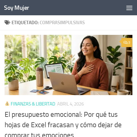
Soy Mujer
Bajo el contenido
ETIQUETADO:
COMPRASIMPULSIVAS
3
FINANZAS & LIBERTAD
ABRIL 4, 2026
El presupuesto emocional: Por qué tus
hojas de Excel fracasan y cómo dejar de
comprar tus emociones