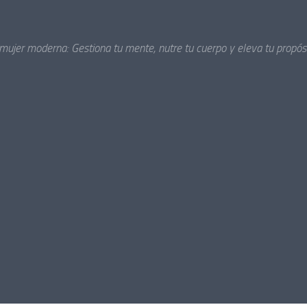
 mujer moderna: Gestiona tu mente, nutre tu cuerpo y eleva tu propósi