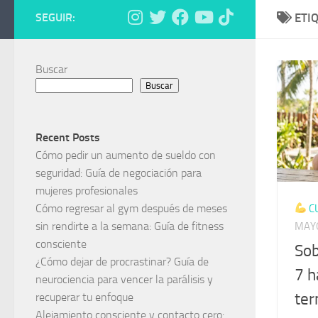
SEGUIR:
ETI
Buscar
Buscar
Recent Posts
Cómo pedir un aumento de sueldo con
seguridad: Guía de negociación para
mujeres profesionales
Cómo regresar al gym después de meses
C
sin rendirte a la semana: Guía de fitness
MAYO
consciente
Sob
¿Cómo dejar de procrastinar? Guía de
7 h
neurociencia para vencer la parálisis y
ter
recuperar tu enfoque
Alejamiento consciente y contacto cero: