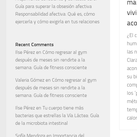
man
Guía para superar la obsesión afectiva
viv
Responsabilidad afectiva: Qué es, cómo
ejercerla y cómo exigirla en tus relaciones
aco
¿El 
humo
Recent Comments
las 
Ilse Pérez
en
Cómo regresar al gym
después de meses sin rendirte a la
Clar
semana: Guía de fitness consciente
acon
su b
Valeria Gómez
en
Cómo regresar al gym
comp
después de meses sin rendirte a la
los 
semana: Guía de fitness consciente
méto
Ilse Pérez
en
Tu cuerpo tiene más
temp
bacterias que estrellas la Vía Láctea: Guía
calor
de la microbiota intestinal
Sofía Mendoza
en
Importancia del