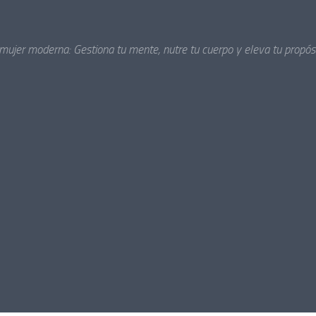
 mujer moderna: Gestiona tu mente, nutre tu cuerpo y eleva tu propósi