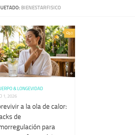
QUETADO:
BIENESTARFISICO
0
UERPO & LONGEVIDAD
 1, 2026
revivir a la ola de calor:
acks de
morregulación para