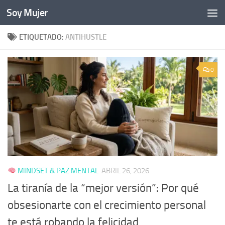
Soy Mujer
Bajo el contenido
ETIQUETADO:
ANTIHUSTLE
0
MINDSET & PAZ MENTAL
ABRIL 26, 2026
La tiranía de la “mejor versión”: Por qué
obsesionarte con el crecimiento personal
te está robando la felicidad