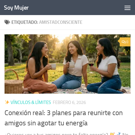
Soy Mujer
Bajo el contenido
ETIQUETADO:
AMISTADCONSCIENTE
0
VÍNCULOS & LÍMITES
FEBRERO 6, 2026
Conexión real: 3 planes para reunirte con
amigos sin agotar tu energía