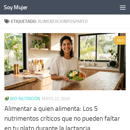
Soy Mujer
Bajo el contenido
ETIQUETADO:
ALIMENTACIONPOSPARTO
0
BIO-NUTRICIÓN
MAYO 22, 2026
Alimentar a quien alimenta: Los 5
nutrimentos críticos que no pueden faltar
en tu plato durante la lactancia