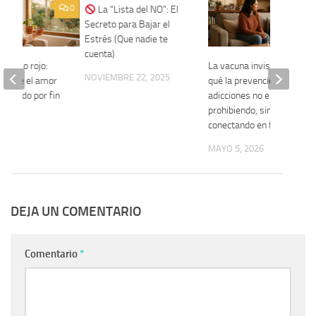
0
0
La “Lista del NO”: El
Secreto para Bajar el
Estrés (Que nadie te
cuenta)
el hilo rojo:
La vacuna invisible: Por
NOVIEMBRE 22, 2025
iente el amor
qué la prevención de
 cuando por fin
adicciones no empieza
prohibiendo, sino
conectando en familia
 2026
MAYO 5, 2026
DEJA UN COMENTARIO
Comentario
*