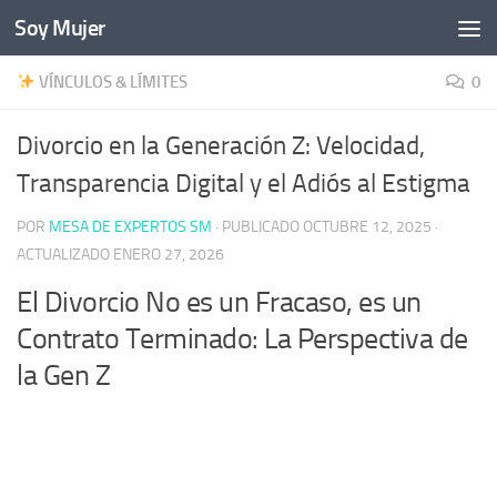
Soy Mujer
Bajo el contenido
VÍNCULOS & LÍMITES
0
Divorcio en la Generación Z: Velocidad,
Transparencia Digital y el Adiós al Estigma
POR
MESA DE EXPERTOS SM
· PUBLICADO
OCTUBRE 12, 2025
·
ACTUALIZADO
ENERO 27, 2026
El Divorcio No es un Fracaso, es un
Contrato Terminado: La Perspectiva de
la Gen Z