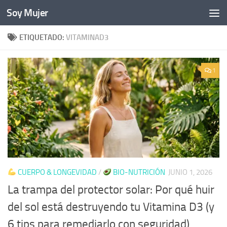
Soy Mujer
Bajo el contenido
ETIQUETADO:
VITAMINAD3
1
CUERPO & LONGEVIDAD
/
BIO-NUTRICIÓN
JUNIO 1, 2026
La trampa del protector solar: Por qué huir
del sol está destruyendo tu Vitamina D3 (y
6 tips para remediarlo con seguridad)