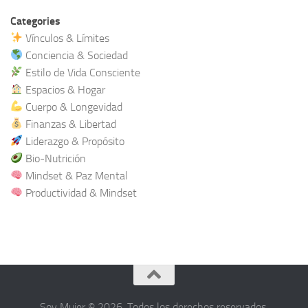
Categories
Vínculos & Límites
Conciencia & Sociedad
Estilo de Vida Consciente
Espacios & Hogar
Cuerpo & Longevidad
Finanzas & Libertad
Liderazgo & Propósito
Bio-Nutrición
Mindset & Paz Mental
Productividad & Mindset
Soy Mujer © 2026. Todos los derechos reservados.