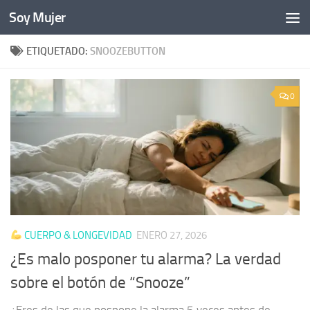
Soy Mujer
Bajo el contenido
ETIQUETADO:
SNOOZEBUTTON
0
CUERPO & LONGEVIDAD
ENERO 27, 2026
¿Es malo posponer tu alarma? La verdad
sobre el botón de “Snooze”