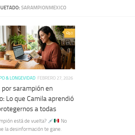
QUETADO:
SARAMPIONMEXICO
0
PO & LONGEVIDAD
FEBRERO 27, 2026
a por sarampión en
o: Lo que Camila aprendió
protegernos a todas
ampión está de vuelta?
No
ue la desinformación te gane.