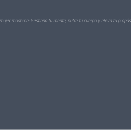
 mujer moderna: Gestiona tu mente, nutre tu cuerpo y eleva tu propósi