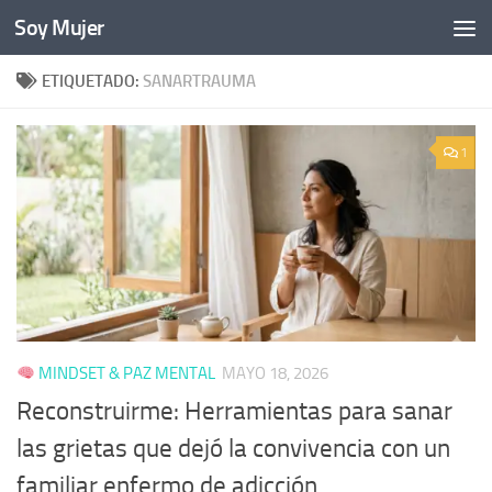
Soy Mujer
Bajo el contenido
ETIQUETADO:
SANARTRAUMA
1
MINDSET & PAZ MENTAL
MAYO 18, 2026
Reconstruirme: Herramientas para sanar
las grietas que dejó la convivencia con un
familiar enfermo de adicción