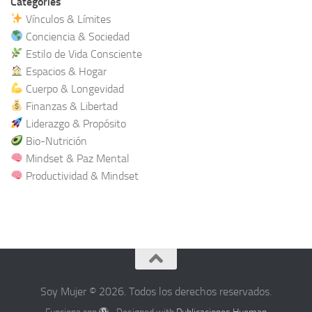
Categories
Vínculos & Límites
Conciencia & Sociedad
Estilo de Vida Consciente
Espacios & Hogar
Cuerpo & Longevidad
Finanzas & Libertad
Liderazgo & Propósito
Bio-Nutrición
Mindset & Paz Mental
Productividad & Mindset
Soy Mujer © 2026. Todos los derechos reservados.