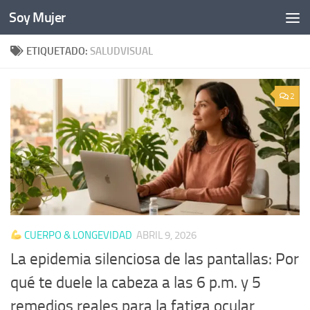
Soy Mujer
Bajo el contenido
ETIQUETADO:
SALUDVISUAL
2
CUERPO & LONGEVIDAD
ABRIL 9, 2026
La epidemia silenciosa de las pantallas: Por
qué te duele la cabeza a las 6 p.m. y 5
remedios reales para la fatiga ocular