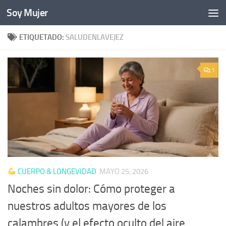
Soy Mujer
Bajo el contenido
ETIQUETADO:
SALUDENLAVEJEZ
1
CUERPO & LONGEVIDAD
MAYO 25, 2026
Noches sin dolor: Cómo proteger a
nuestros adultos mayores de los
calambres (y el efecto oculto del aire