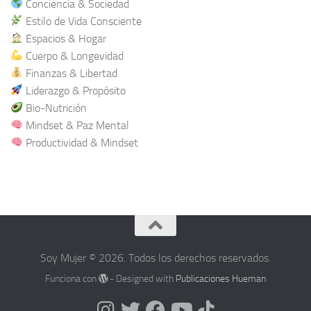
Conciencia & Sociedad
Estilo de Vida Consciente
Espacios & Hogar
Cuerpo & Longevidad
Finanzas & Libertad
Liderazgo & Propósito
Bio-Nutrición
Mindset & Paz Mental
Productividad & Mindset
Soy Mujer © 2026. Todos los derechos reservados.
Funciona con
- Designed with
Publicaciones Hueman