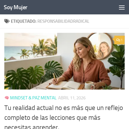
Soy Mujer
Bajo el contenido
ETIQUETADO:
RESPONSABILIDADRADICAL
1
MINDSET & PAZ MENTAL
ABRIL 11, 2026
Tu realidad actual no es más que un reflejo
completo de las lecciones que más
necesitas aprender.