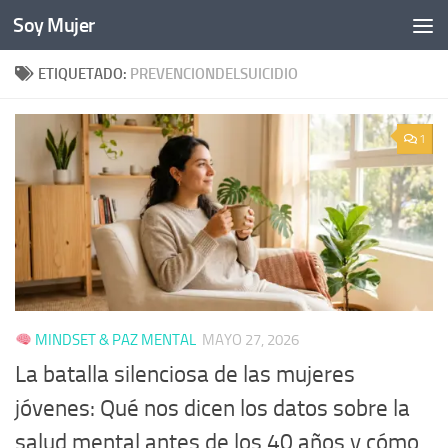
Soy Mujer
Bajo el contenido
ETIQUETADO:
PREVENCIONDELSUICIDIO
1
MINDSET & PAZ MENTAL
MAYO 27, 2026
La batalla silenciosa de las mujeres
jóvenes: Qué nos dicen los datos sobre la
salud mental antes de los 40 años y cómo