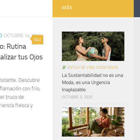
MÁS
D
OCTUBRE 14, 2025
0
o: Rutina
alizar tus Ojos
ESTILO DE VIDA CONSCIENTE
La Sustentabilidad no es una
 instante. Descubre
Moda, es una Urgencia
flamación con frío,
Inaplazable
 el truco de
OCTUBRE 3, 2025
iencia fresca y