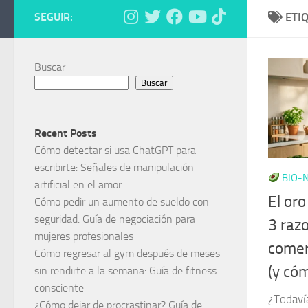
SEGUIR:
ETI
Buscar
Buscar
Recent Posts
Cómo detectar si usa ChatGPT para
escribirte: Señales de manipulación
BIO-N
artificial en el amor
El or
Cómo pedir un aumento de sueldo con
seguridad: Guía de negociación para
3 razo
mujeres profesionales
comer
Cómo regresar al gym después de meses
(y có
sin rendirte a la semana: Guía de fitness
consciente
¿Todaví
¿Cómo dejar de procrastinar? Guía de