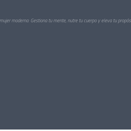
 mujer moderna: Gestiona tu mente, nutre tu cuerpo y eleva tu propósi