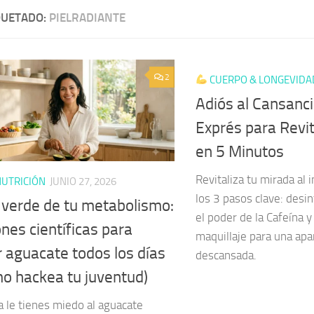
QUETADO:
PIELRADIANTE
2
CUERPO & LONGEVIDA
Adiós al Cansanci
Exprés para Revit
en 5 Minutos
Revitaliza tu mirada al
UTRICIÓN
JUNIO 27, 2026
los 3 pasos clave: desin
o verde de tu metabolismo:
el poder de la Cafeína y
nes científicas para
maquillaje para una apar
 aguacate todos los días
descansada.
mo hackea tu juventud)
a le tienes miedo al aguacate