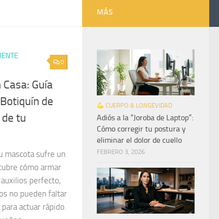
MÁS
IENTE
0
 Casa: Guía
Botiquín de
CUERPO & LONGEVIDAD
 de tu
Adiós a la “Joroba de Laptop”:
Cómo corregir tu postura y
eliminar el dolor de cuello
FEBRERO 3, 2026
tu mascota sufre un
scubre cómo armar
auxilios perfecto,
s no pueden faltar
para actuar rápido.