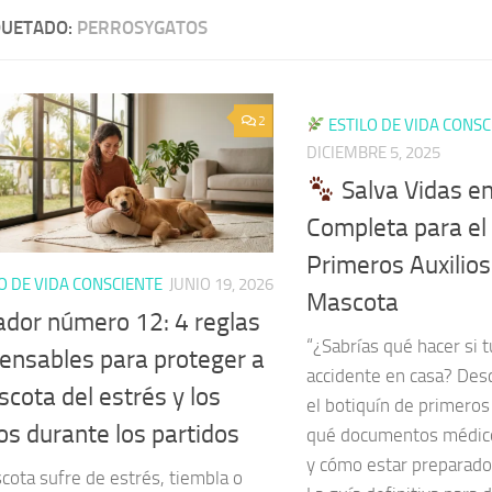
QUETADO:
PERROSYGATOS
2
ESTILO DE VIDA CONSC
DICIEMBRE 5, 2025
Salva Vidas en
Completa para el 
Primeros Auxilios
O DE VIDA CONSCIENTE
JUNIO 19, 2026
Mascota
gador número 12: 4 reglas
“¿Sabrías qué hacer si 
pensables para proteger a
accidente en casa? De
cota del estrés y los
el botiquín de primeros 
os durante los partidos
qué documentos médico
y cómo estar preparado 
cota sufre de estrés, tiembla o