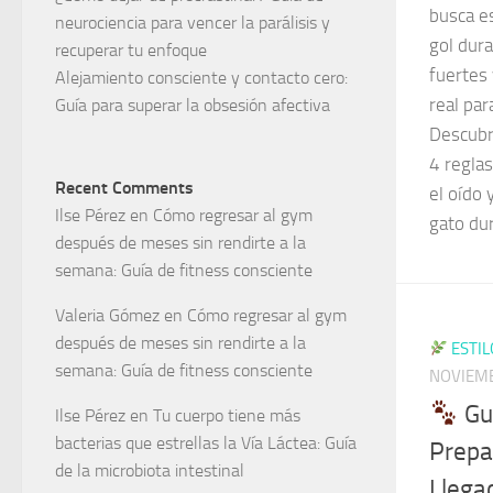
busca e
neurociencia para vencer la parálisis y
gol dur
recuperar tu enfoque
fuertes 
Alejamiento consciente y contacto cero:
real par
Guía para superar la obsesión afectiva
Descubre
4 regla
Recent Comments
el oído 
Ilse Pérez
en
Cómo regresar al gym
gato dur
después de meses sin rendirte a la
semana: Guía de fitness consciente
Valeria Gómez
en
Cómo regresar al gym
después de meses sin rendirte a la
ESTIL
semana: Guía de fitness consciente
NOVIEMB
Guí
Ilse Pérez
en
Tu cuerpo tiene más
bacterias que estrellas la Vía Láctea: Guía
Prepar
de la microbiota intestinal
Llegad