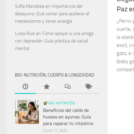
Sofía Mendoza
en
Importancia del
Paz e
desayuno: Qué comer para acelerar el
¿Perro 
metabolismo y tener energía
suerte, 
Luisa Ruiz
en
Cómo apoyar a una amiga
la obedi
con depresión: Guía práctica de salud
eso!), c
mental
gato, e 
(baby g
compart
BIO-NUTRICIÓN, CUERPO & LONGEVIDAD
BIO-NUTRICIÓN
Beneficios del caldo de
huesos en ayunas: Guía
para reparar tu intestino
JULIO 17, 2026