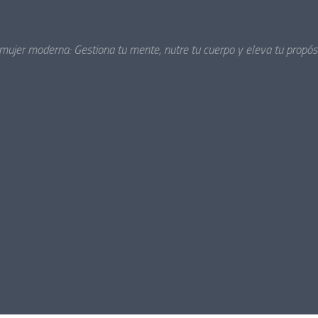
 mujer moderna: Gestiona tu mente, nutre tu cuerpo y eleva tu propósi