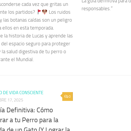
La guía definitiva para
sconderse cada vez que gritas un
responsables.”
ante los partidos?
Los ruidos
y las botanas caídas son un peligro
a ellos en esta temporada.
 la historia de Lucas y aprende las
s del espacio seguro para proteger
y la salud digestiva de tu perro o
ante el Mundial.
O DE VIDA CONSCIENTE
0
RE 17, 2025
a Definitiva: Cómo
ar a tu Perro para la
a de un Gato (Y Lograr la