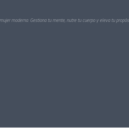
 mujer moderna: Gestiona tu mente, nutre tu cuerpo y eleva tu propósi