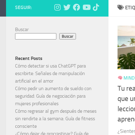
SEGUIR:
ETI
Buscar
Buscar
Recent Posts
Cómo detectar si usa ChatGPT para
escribirte: Señales de manipulación
MINDS
artificial en el amor
Tu re
Cómo pedir un aumento de sueldo con
seguridad: Guía de negociación para
que un
mujeres profesionales
lecci
Cómo regresar al gym después de meses
apren
sin rendirte a la semana: Guía de fitness
consciente
¿Siente
¿Cómo dejar de procrastinar? Guía de