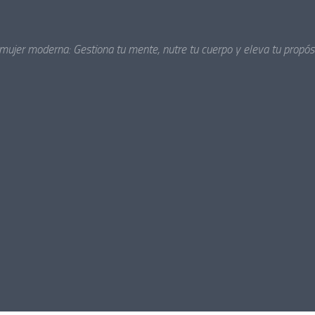
 mujer moderna: Gestiona tu mente, nutre tu cuerpo y eleva tu propósi