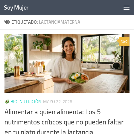
Soy Mujer
Bajo el contenido
ETIQUETADO:
LACTANCIAMATERNA
0
BIO-NUTRICIÓN
MAYO 22, 2026
Alimentar a quien alimenta: Los 5
nutrimentos críticos que no pueden faltar
en tu plato durante la lactancia