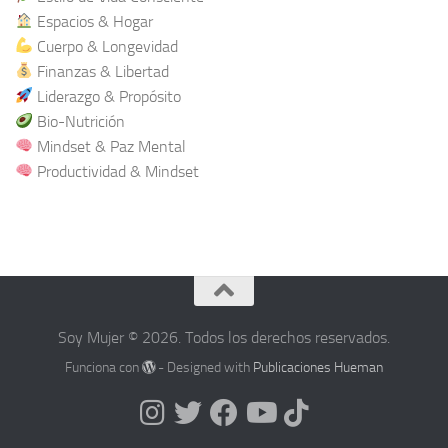
Espacios & Hogar
Cuerpo & Longevidad
Finanzas & Libertad
Liderazgo & Propósito
Bio-Nutrición
Mindset & Paz Mental
Productividad & Mindset
Soy Mujer © 2026. Todos los derechos reservados.
Funciona con
- Designed with
Publicaciones Hueman