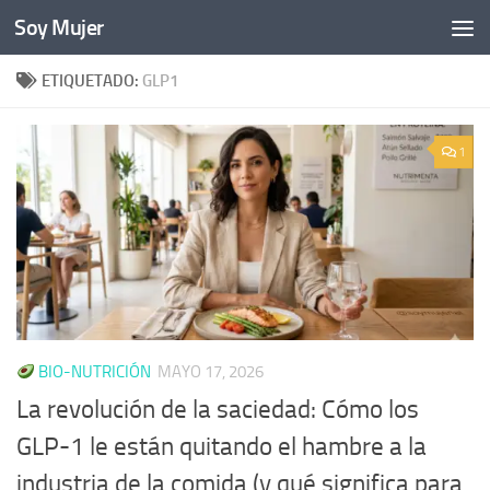
Soy Mujer
Bajo el contenido
ETIQUETADO:
GLP1
1
BIO-NUTRICIÓN
MAYO 17, 2026
La revolución de la saciedad: Cómo los
GLP-1 le están quitando el hambre a la
industria de la comida (y qué significa para