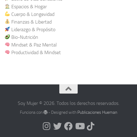
Espacios & Hogar
Cuerpo & Longevidad
Finanzas & Libertad
Liderazgo & Propósito
Bio-Nutrición
Mindset & Paz Mental
Productividad & Mindset
Soy Mujer © 2026. Todos los derechos reservados.
Funciona con
- Designed with
Publicaciones Hueman