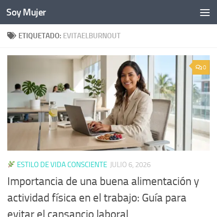
Soy Mujer
Bajo el contenido
ETIQUETADO:
EVITAELBURNOUT
0
ESTILO DE VIDA CONSCIENTE
JULIO 6, 2026
Importancia de una buena alimentación y
actividad física en el trabajo: Guía para
evitar el cansancio laboral