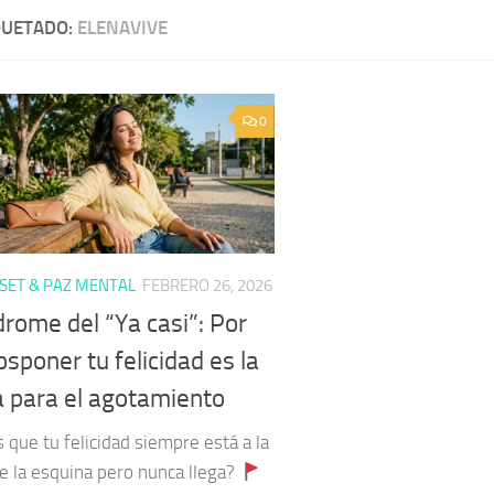
QUETADO:
ELENAVIVE
0
ET & PAZ MENTAL
FEBRERO 26, 2026
drome del “Ya casi”: Por
sponer tu felicidad es la
a para el agotamiento
 que tu felicidad siempre está a la
e la esquina pero nunca llega?