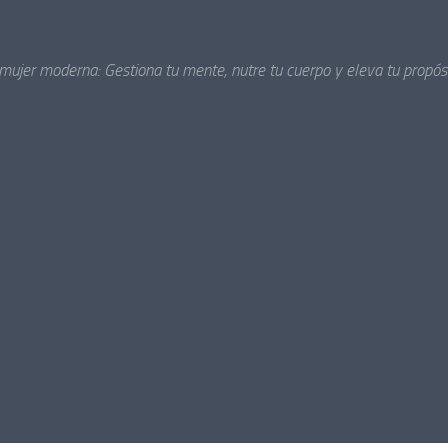
 mujer moderna: Gestiona tu mente, nutre tu cuerpo y eleva tu propósi