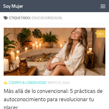
Soy Mujer
Bajo el contenido
ETIQUETADO:
EDUCACIONSEXUAL
0
CUERPO & LONGEVIDAD
MAYO 8, 2026
Más allá de lo convencional: 5 prácticas de
autoconocimiento para revolucionar tu
placer