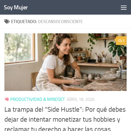
Soy Mujer
Bajo el contenido
ETIQUETADO:
DESCANSOCONSCIENTE
3
PRODUCTIVIDAD & MINDSET
ABRIL 18, 2026
La trampa del “Side Hustle”: Por qué debes
dejar de intentar monetizar tus hobbies y
reclamar tu derecho a hacer las cosas