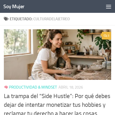
Soy Mujer
Bajo el contenido
ETIQUETADO:
CULTURADELAJETREO
3
PRODUCTIVIDAD & MINDSET
ABRIL 18, 2026
La trampa del “Side Hustle”: Por qué debes
dejar de intentar monetizar tus hobbies y
reclamar tu derecho a hacer las cosas