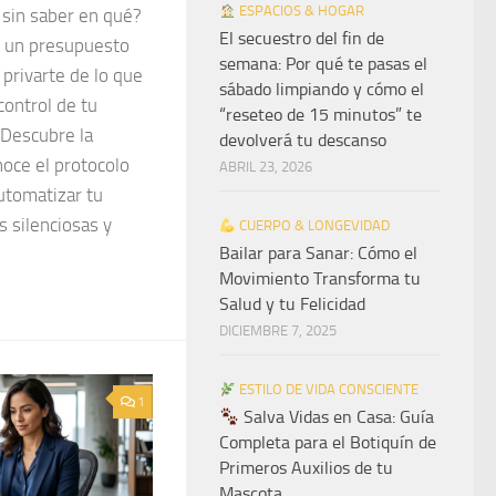
ESPACIOS & HOGAR
 sin saber en qué?
El secuestro del fin de
e un presupuesto
semana: Por qué te pasas el
 privarte de lo que
sábado limpiando y cómo el
control de tu
“reseteo de 15 minutos” te
 Descubre la
devolverá tu descanso
noce el protocolo
ABRIL 23, 2026
utomatizar tu
s silenciosas y
CUERPO & LONGEVIDAD
Bailar para Sanar: Cómo el
Movimiento Transforma tu
Salud y tu Felicidad
DICIEMBRE 7, 2025
ESTILO DE VIDA CONSCIENTE
1
Salva Vidas en Casa: Guía
Completa para el Botiquín de
Primeros Auxilios de tu
Mascota