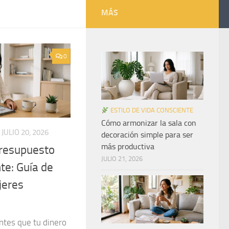
MÁS
0
ESTILO DE VIDA CONSCIENTE
Cómo armonizar la sala con
JULIO 20, 2026
decoración simple para ser
más productiva
resupuesto
JULIO 21, 2026
te: Guía de
jeres
ntes que tu dinero