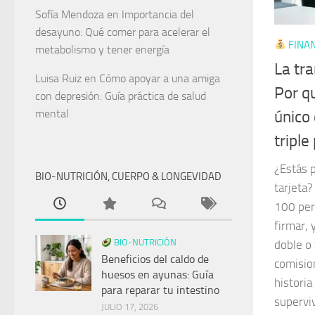
Sofía Mendoza
en
Importancia del
desayuno: Qué comer para acelerar el
FINAN
metabolismo y tener energía
La tra
Luisa Ruiz
en
Cómo apoyar a una amiga
Por qu
con depresión: Guía práctica de salud
mental
único
triple
¿Estás p
BIO-NUTRICIÓN, CUERPO & LONGEVIDAD
tarjeta?
100 per
firmar, 
BIO-NUTRICIÓN
doble o 
Beneficios del caldo de
comisio
huesos en ayunas: Guía
historia
para reparar tu intestino
superviv
JULIO 17, 2026