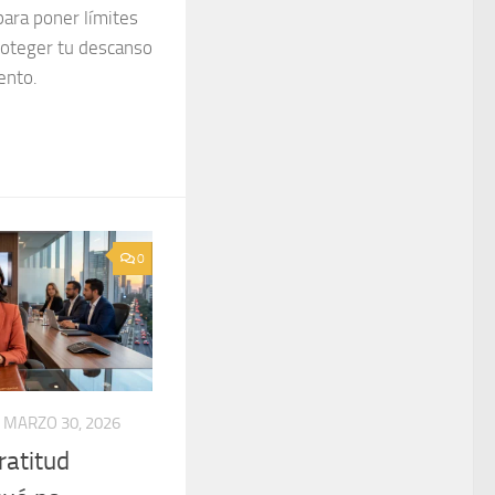
para poner límites
proteger tu descanso
ento.
0
MARZO 30, 2026
ratitud