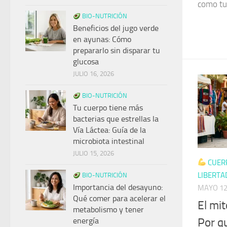
como tu
BIO-NUTRICIÓN
Beneficios del jugo verde
en ayunas: Cómo
prepararlo sin disparar tu
glucosa
JULIO 16, 2026
BIO-NUTRICIÓN
Tu cuerpo tiene más
bacterias que estrellas la
Vía Láctea: Guía de la
microbiota intestinal
JULIO 15, 2026
CUER
LIBERTA
BIO-NUTRICIÓN
Importancia del desayuno:
MAYO 12
Qué comer para acelerar el
El mit
metabolismo y tener
Por q
energía