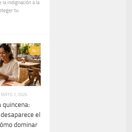
 la indignación a la
oteger tu
1
MAYO 2, 2026
a quincena:
 desaparece el
 cómo dominar