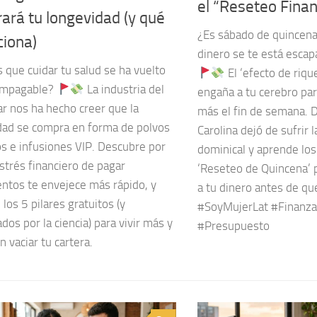
el “Reseteo Finan
ará tu longevidad (y qué
¿Es sábado de quincena 
ciona)
dinero se te está esca
 que cuidar tu salud se ha vuelto
El ‘efecto de riqu
 impagable?
La industria del
engaña a tu cerebro pa
ar nos ha hecho creer que la
más el fin de semana.
dad se compra en forma de polvos
Carolina dejó de sufrir l
os e infusiones VIP. Descubre por
dominical y aprende los
strés financiero de pagar
‘Reseteo de Quincena’ 
entos te envejece más rápido, y
a tu dinero antes de qu
los 5 pilares gratuitos (y
#SoyMujerLat #Finanza
dos por la ciencia) para vivir más y
#Presupuesto
n vaciar tu cartera.