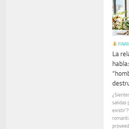
FINAN
La rel
habla:
“homb
destr
¿Siente
salidas 
existir’
romanti
proveed