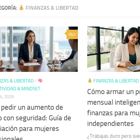
EGORÍA:
FINANZAS & LIBERTAD
0
ZAS & LIBERTAD
/
FINANZAS & LIBERTAD
IVIDAD & MINDSET
Cómo armar un p
4, 2026
mensual inteligen
pedir un aumento de
finanzas para mu
o con seguridad: Guía de
independientes
iación para mujeres
¿Trabajas duro pero sie
sionales