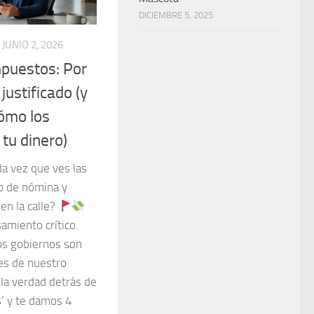
DICIEMBRE 5, 2025
JUNIO 2, 2026
mpuestos: Por
justificado (y
cómo los
tu dinero)
da vez que ves las
bo de nómina y
en la calle?
amiento crítico.
os gobiernos son
es de nuestro
la verdad detrás de
s’ y te damos 4