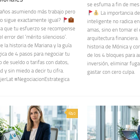
se esfuma a fin de mes
 años asumiendo más trabajo pero
La importancia d
do sigue exactamente igual?
inteligente no radica en
 a que tu esfuerzo se recompense
amas, sino en tomar el 
el error del ‘mérito silencioso’.
arquitectura financiera.
 la historia de Mariana y la guía
historia de Mónica y co
ica de 4 pasos para negociar tu
de los 4 bloques para a
 de sueldo o tarifas con datos,
inversión, eliminar fuga
d y sin miedo a decir tu cifra.
gastar con cero culpa.
erLat #NegociacionEstrategica
0