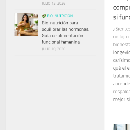
JULIO 13, 2026
compr
sí fun
BIO-NUTRICIÓN
Bio-nutrición para
¿Sientes
equilibrar las hormonas:
Guía de alimentación
un lujo
funcional femenina
bienest
JULIO 10, 2026
longevi
carísim
qué el e
tratami
aprende 
respalda
mejor si