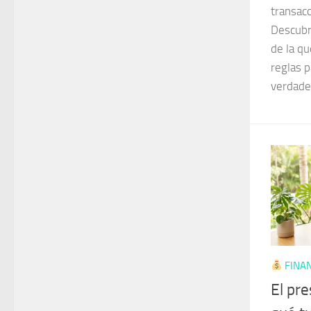
transac
Descubre
de la qu
reglas p
verdade
FINAN
El pr