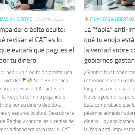
ZAS & LIBERTAD
JUNIO 16, 2026
FINANZAS & LIBERTAD
mpa del crédito oculto:
La “fobia” anti-i
é revisar el CAT es lo
qué tu enojo está 
 que evitará que pagues el
la verdad sobre 
 por tu dinero
gobiernos gastan 
or pedir un crédito o tramitar una
¿Sientes frustración ca
 ¡Cuidado!
Solo 35 de cada
retenciones en tu reci
sonas revisan el CAT antes de
luego caes en un bache 
y la mayoría termina pagando el
No es egoísmo, es pens
triple por su dinero debido a
Está comprobado que l
nes y seguros ocultos. Descubre la
pésimos administrador
 de Regina y conoce las 4 reglas de
dinero. Hoy analizamos 
encia financiera para usar el CAT
la ‘fobia anti-impuesto