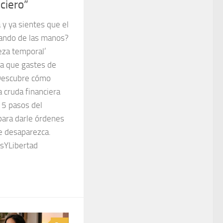
ciero”
y ya sientes que el
pando de las manos?
eza temporal’
ra que gastes de
 Descubre cómo
a cruda financiera
 5 pasos del
para darle órdenes
e desaparezca.
sYLibertad