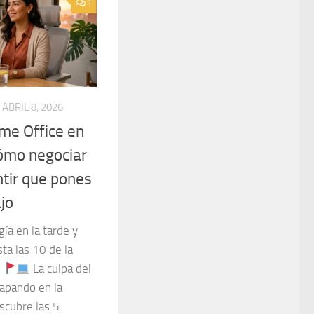
1
ABRIL 8, 2026
me Office en
Cómo negociar
ntir que pones
ajo
gía en la tarde y
ta las 10 de la
?
La culpa del
rapando en la
scubre las 5