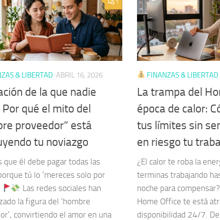
1
ZAS & LIBERTAD
ABRIL 16, 2026
FINANZAS & LIBERTAD
ación de la que nadie
La trampa del Ho
 Por qué el mito del
época de calor: 
re proveedor” está
tus límites sin se
uyendo tu noviazgo
en riesgo tu trab
s que él debe pagar todas las
¿El calor te roba la ener
porque tú lo ‘mereces solo por
terminas trabajando has
?
Las redes sociales han
noche para compensar
zado la figura del ‘hombre
Home Office te está at
or’, convirtiendo el amor en una
disponibilidad 24/7. De