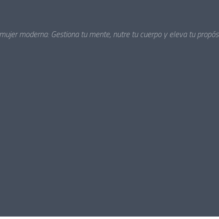
 mujer moderna: Gestiona tu mente, nutre tu cuerpo y eleva tu propósi